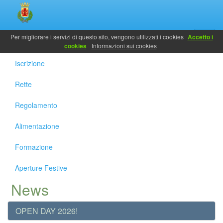
Servizi
Per migliorare i servizi di questo sito, vengono utilizzati i cookies
Accetto i
cookies
Informazioni sui cookies
Iscrizione
Rette
Regolamento
Alimentazione
Formazione
Aperture Festive
News
OPEN DAY 2026!