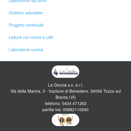
Laboratorio sui diritti
Outdoor education
Progetto continuità
Letture con nonni e LAV
Laboratorio cucina
La Goccia s.c. a r.l.
Via della Marina, 3 - frazione di Belvedere, 36056 Tezze sul
Brenta (VI)
telefono: 0424 471262
partita iva: 00882110240