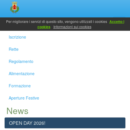
Servizi
Per migliorare i servizi di questo sito, vengono utilizzati i cookies
Accetto i
cookies
Informazioni sui cookies
Iscrizione
Rette
Regolamento
Alimentazione
Formazione
Aperture Festive
News
OPEN DAY 2026!